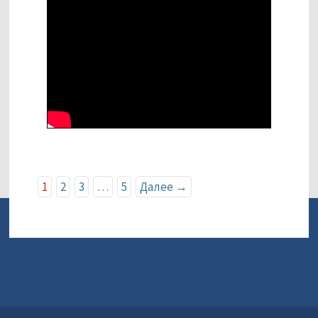
1
2
3
…
5
Далее →