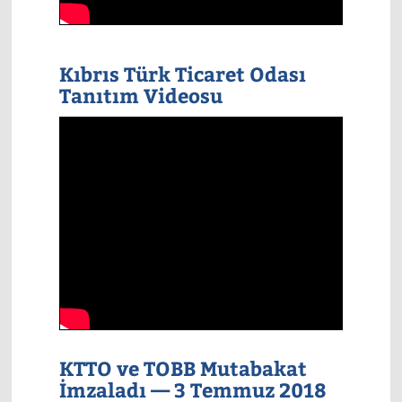
Kıbrıs Türk Ticaret Odası
Tanıtım Videosu
KTTO ve TOBB Mutabakat
İmzaladı — 3 Temmuz 2018