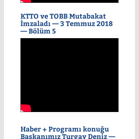
KTTO ve TOBB Mutabakat
İmzaladı — 3 Temmuz 2018
— Bölüm 5
Haber + Programı konuğu
Başkanımız Turgay Deniz —