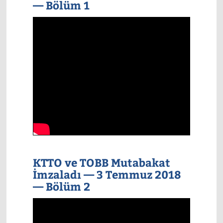
— Bölüm 1
KTTO ve TOBB Mutabakat
İmzaladı — 3 Temmuz 2018
— Bölüm 2