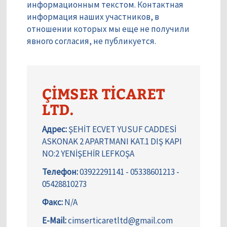
информационным текстом. Контактная
информация наших участников, в
отношении которых мы еще не получили
явного согласия, не публикуется.
ÇİMSER TİCARET
LTD.
Адрес:
ŞEHİT ECVET YUSUF CADDESİ
ASKONAK 2 APARTMANI KAT.1 DIŞ KAPI
NO:2 YENİŞEHİR LEFKOŞA
Телефон:
03922291141 - 05338601213 -
05428810273
Факс:
N/A
E-Mail:
cimserticaretltd@gmail.com