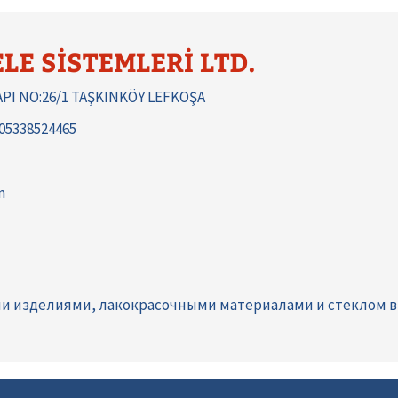
LE SİSTEMLERİ LTD.
API NO:26/1 TAŞKINKÖY LEFKOŞA
 05338524465
m
ми изделиями, лакокрасочными материалами и стеклом в