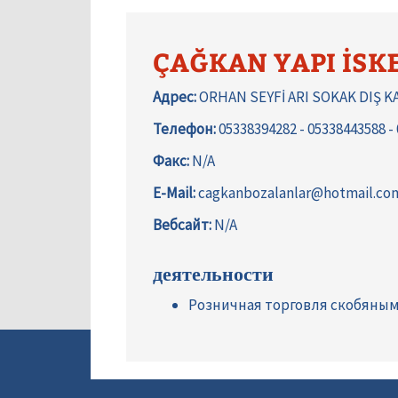
ÇAĞKAN YAPI İSKE
Адрес:
ORHAN SEYFİ ARI SOKAK DIŞ K
Телефон:
05338394282 - 05338443588 -
Факс:
N/A
E-Mail:
cagkanbozalanlar@hotmail.co
Вебсайт:
N/A
деятельности
Розничная торговля скобяны