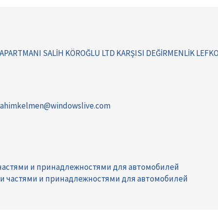
 APARTMANI SALİH KÖROĞLU LTD KARŞISI DEĞİRMENLİK LEFK
rahimkelmen@windowslive.com
 частями и принадлежностями для автомобилей
ми частями и принадлежностями для автомобилей