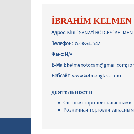
İBRAHİM KELMEN
Адрес:
KİRLİ SANAYİ BÖLGESİ KELMEN
Телефон:
05338647542
Факс:
N/A
E-Mail:
kelmenotocam@gmail.com; ib
Вебсайт:
www.kelmenglass.com
деятельности
Оптовая торговля запасными
Розничная торговля запасны