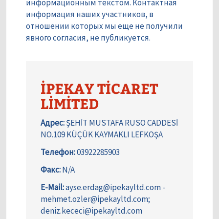
информационным текстом. Контактная
информация наших участников, в
отношении которых мы еще не получили
явного согласия, не публикуется.
İPEKAY TİCARET
LİMİTED
Адрес:
ŞEHİT MUSTAFA RUSO CADDESİ
NO.109 KÜÇÜK KAYMAKLI LEFKOŞA
Телефон:
03922285903
Факс:
N/A
E-Mail:
ayse.erdag@ipekayltd.com -
mehmet.ozler@ipekayltd.com;
deniz.kececi@ipekayltd.com