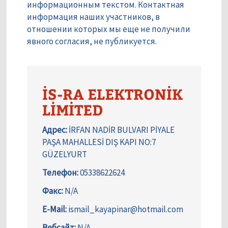
информационным текстом. Контактная
информация наших участников, в
отношении которых мы еще не получили
явного согласия, не публикуется.
İS-RA ELEKTRONİK
LİMİTED
Адрес:
İRFAN NADİR BULVARI PİYALE
PAŞA MAHALLESİ DIŞ KAPI NO:7
GÜZELYURT
Телефон:
05338622624
Факс:
N/A
E-Mail:
ismail_kayapinar@hotmail.com
Вебсайт:
N/A