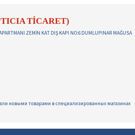
TICIA TİCARET)
Ğ APARTMANI ZEMİN KAT DIŞ KAPI NO:6 DUMLUPINAR MAĞUSA
вли новыми товарами в специализированных магазинах