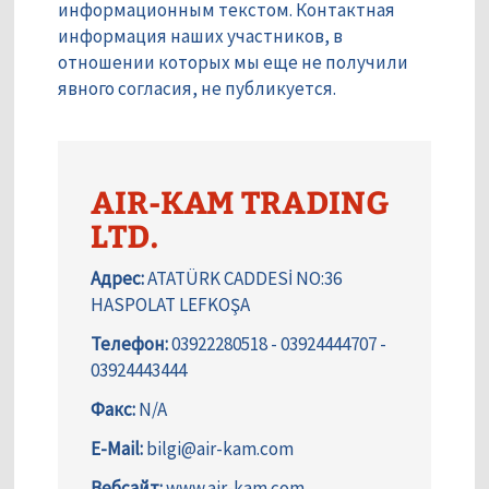
информационным текстом. Контактная
информация наших участников, в
отношении которых мы еще не получили
явного согласия, не публикуется.
AIR-KAM TRADING
LTD.
Адрес:
ATATÜRK CADDESİ NO:36
HASPOLAT LEFKOŞA
Телефон:
03922280518 - 03924444707 -
03924443444
Факс:
N/A
E-Mail:
bilgi@air-kam.com
Вебсайт:
www.air-kam.com