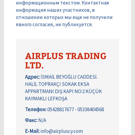
информационным текстом. Контактная
информация наших участников, в
отношении которых мы еще не получили
явного согласия, не публикуется.
AIRPLUS TRADING
LTD.
Адрес:
İSMAİL BEYOĞLU CADDESİ.
HALİL TOPRAKÇI SOKAK EKSA
APPARTMANI DIŞ KAPI NO:2 KÜÇÜK
KAYMAKLI LEFKOŞA
Телефон:
05428817677 - 05338404568
Факс:
N/A
E-Mail:
info@airpluscy.com