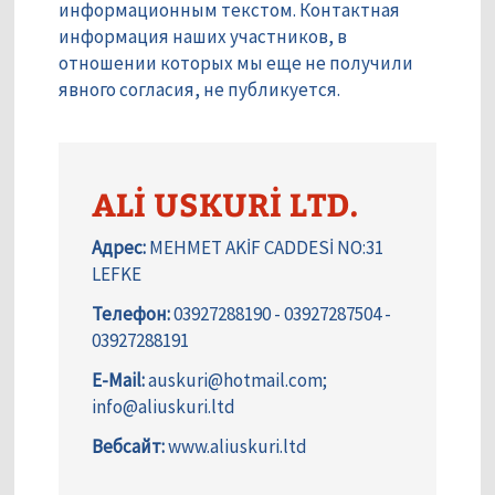
информационным текстом. Контактная
информация наших участников, в
отношении которых мы еще не получили
явного согласия, не публикуется.
ALİ USKURİ LTD.
Адрес:
MEHMET AKİF CADDESİ NO:31
LEFKE
Телефон:
03927288190 - 03927287504 -
03927288191
E-Mail:
auskuri@hotmail.com;
info@aliuskuri.ltd
Вебсайт:
www.aliuskuri.ltd