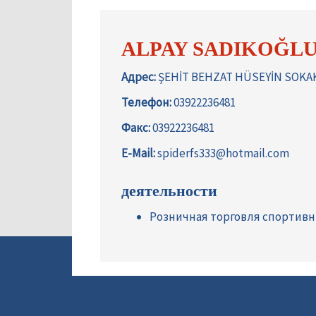
ALPAY SADIKOĞLU
Адрес:
ŞEHİT BEHZAT HÜSEYİN SOKA
Телефон:
03922236481
Факс:
03922236481
E-Mail:
spiderfs333@hotmail.com
деятельности
Розничная торговля спортив