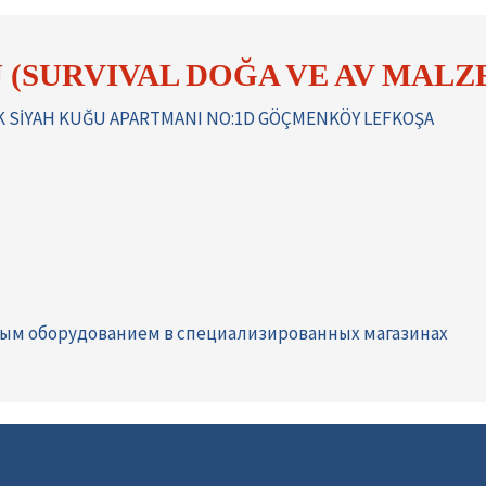
 (SURVIVAL DOĞA VE AV MALZ
K SİYAH KUĞU APARTMANI NO:1D GÖÇMENKÖY LEFKOŞA
ным оборудованием в специализированных магазинах