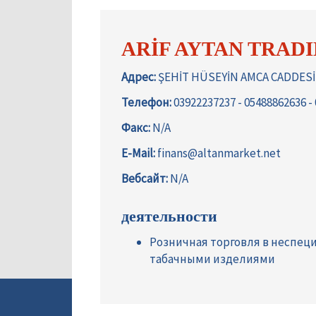
ARİF AYTAN TRADI
Адрес:
ŞEHİT HÜSEYİN AMCA CADDESİ 
Телефон:
03922237237 - 05488862636 -
Факс:
N/A
E-Mail:
finans@altanmarket.net
Вебсайт:
N/A
деятельности
Розничная торговля в неспец
табачными изделиями