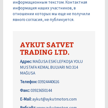
информационным текстом. Контактная
информация наших участников, в
отношении которых мы еще не получили
явного согласия, не публикуется.
AYKUT SATVET
TRADING LTD.
Адрес:
MAĞUSA ESKİ LEFKOŞA YOLU
MUSTAFA KEMAL BULVARI NO:314
MAĞUSA
Телефон:
03924440616
Факс:
03923650144
E-Mail:
aykut@aykutmotors.com
Вебсайт:
www.aykutmotors.com