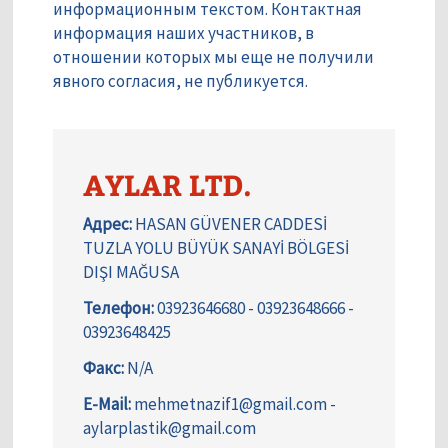
информационным текстом. Контактная
информация наших участников, в
отношении которых мы еще не получили
явного согласия, не публикуется.
AYLAR LTD.
Адрес:
HASAN GÜVENER CADDESİ
TUZLA YOLU BÜYÜK SANAYİ BÖLGESİ
DIŞI MAĞUSA
Телефон:
03923646680 - 03923648666 -
03923648425
Факс:
N/A
E-Mail:
mehmetnazif1@gmail.com -
aylarplastik@gmail.com