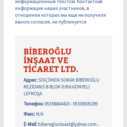
информационным текстом. Контактная
информация наших участников, в
отношении которых мы еще не получили
явного согласия, не публикуется.
BİBEROĞLU
İNŞAAT VE
TİCARET LTD.
Адрес:
SİSÇÖKEN SOKAK BİBEROĞLU
REZİDANS B BLOK D:B:6 GÖNYELİ
LEFKOŞA
Телефон:
05338664410 - 05338505295
Факс:
N/A
E-Mail:
biberogluinsaat@yahoo.com -