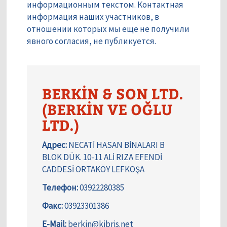
информационным текстом. Контактная
информация наших участников, в
отношении которых мы еще не получили
явного согласия, не публикуется.
BERKİN & SON LTD.
(BERKİN VE OĞLU
LTD.)
Адрес:
NECATİ HASAN BİNALARI B
BLOK DÜK. 10-11 ALİ RIZA EFENDİ
CADDESİ ORTAKÖY LEFKOŞA
Телефон:
03922280385
Факс:
03923301386
E-Mail:
berkin@kibris.net