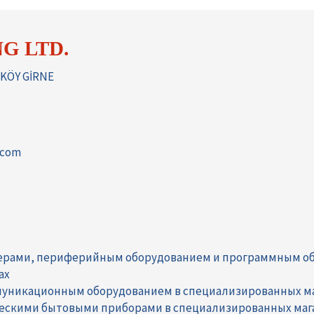
G LTD.
KÖY GİRNE
.com
ерами, периферийным оборудованием и программным о
ах
муникационным оборудованием в специализированных м
ческими бытовыми приборами в специализированных маг