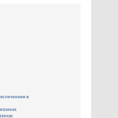
беспечением в
агазинах
азинах