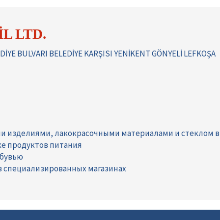
L LTD.
EDİYE BULVARI BELEDİYE KARŞISI YENİKENT GÖNYELİ LEFKOŞA
ми изделиями, лакокрасочными материалами и стеклом в
ке продуктов питания
обувью
в специализированных магазинах