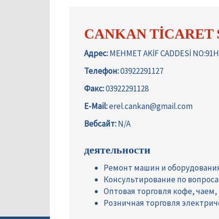
CANKAN TİCARET Ş
Адрес:
MEHMET AKİF CADDESİ NO:91
Телефон:
03922291127
Факс:
03922291128
E-Mail:
erel.cankan@gmail.com
Вебсайт:
N/A
деятельности
Ремонт машин и оборудовани
Консультирование по вопрос
Оптовая торговля кофе, чаем,
Розничная торговля электри