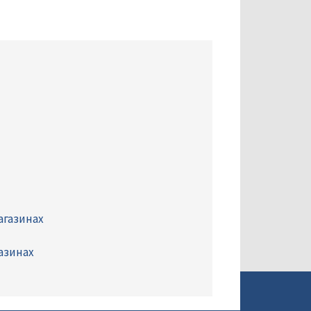
агазинах
азинах