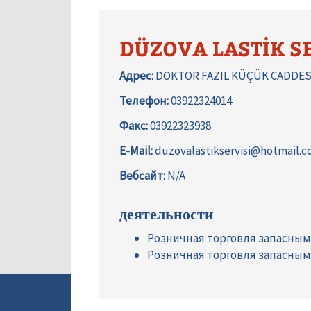
DÜZOVA LASTİK SE
Адрес:
DOKTOR FAZIL KÜÇÜK CADDESİ
Телефон:
03922324014
Факс:
03922323938
E-Mail:
duzovalastikservisi@hotmail.c
Вебсайт:
N/A
деятельности
Розничная торговля запасны
Розничная торговля запасны