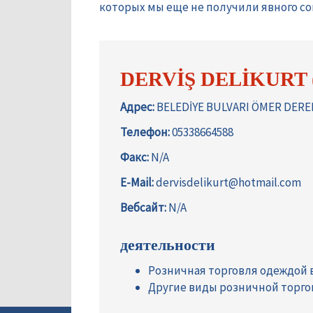
которых мы еще не получили явного сог
DERVİŞ DELİKURT 
Адрес:
BELEDİYE BULVARI ÖMER DERELİ
Телефон:
05338664588
Факс:
N/A
E-Mail:
dervisdelikurt@hotmail.com
Вебсайт:
N/A
деятельности
Розничная торговля одеждой 
Другие виды розничной торго