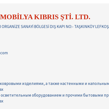
OBİLYA KIBRIS ŞTİ. LTD.
ORGANİZE SANAYİ BÖLGESİ DIŞ KAPI NO:- TAŞKINKÖY LEFKOŞ
.com
 ковровыми изделиями, а также настенными и напольны
ах
, осветительным оборудованием и прочими бытовыми п
ах