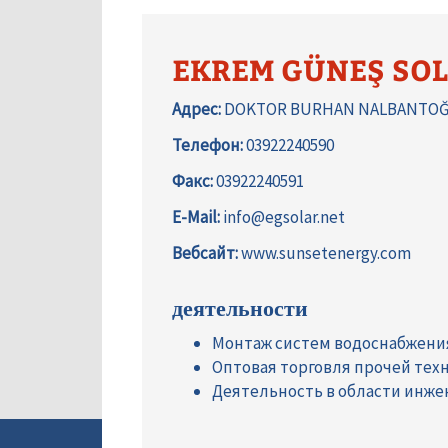
EKREM GÜNEŞ SOLA
Адрес:
DOKTOR BURHAN NALBANTOĞLU
Телефон:
03922240590
Факс:
03922240591
E-Mail:
info@egsolar.net
Вебсайт:
www.sunsetenergy.com
деятельности
Монтаж систем водоснабжени
Оптовая торговля прочей тех
Деятельность в области инже