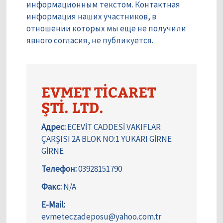
информационным текстом. Контактная
информация наших участников, в
отношении которых мы еще не получили
явного согласия, не публикуется.
EVMET TİCARET
ŞTİ. LTD.
Адрес:
ECEVİT CADDESİ VAKIFLAR
ÇARŞISI 2A BLOK NO:1 YUKARI GİRNE
GİRNE
Телефон:
03928151790
Факс:
N/A
E-Mail:
evmeteczadeposu@yahoo.com.tr