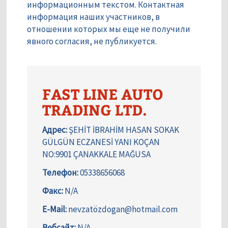
информационным текстом. Контактная
информация наших участников, в
отношении которых мы еще не получили
явного согласия, не публикуется.
FAST LINE AUTO
TRADING LTD.
Адрес:
ŞEHİT İBRAHİM HASAN SOKAK
GÜLGÜN ECZANESİ YANI KOÇAN
NO:9901 ÇANAKKALE MAĞUSA
Телефон:
05338656068
Факс:
N/A
E-Mail:
nevzatözdogan@hotmail.com
Вебсайт:
N/A