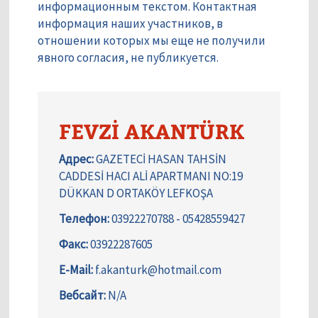
информационным текстом. Контактная
информация наших участников, в
отношении которых мы еще не получили
явного согласия, не публикуется.
FEVZİ AKANTÜRK
Адрес:
GAZETECİ HASAN TAHSİN
CADDESİ HACI ALİ APARTMANI NO:19
DÜKKAN D ORTAKÖY LEFKOŞA
Телефон:
03922270788 - 05428559427
Факс:
03922287605
E-Mail:
f.akanturk@hotmail.com
Вебсайт:
N/A