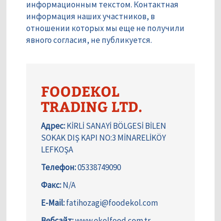
информационным текстом. Контактная
информация наших участников, в
отношении которых мы еще не получили
явного согласия, не публикуется.
FOODEKOL
TRADING LTD.
Адрес:
KİRLİ SANAYİ BÖLGESİ BİLEN
SOKAK DIŞ KAPI NO:3 MİNARELİKÖY
LEFKOŞA
Телефон:
05338749090
Факс:
N/A
E-Mail:
fatihozagi@foodekol.com
Вебсайт:
www.ekolfood.com.tr