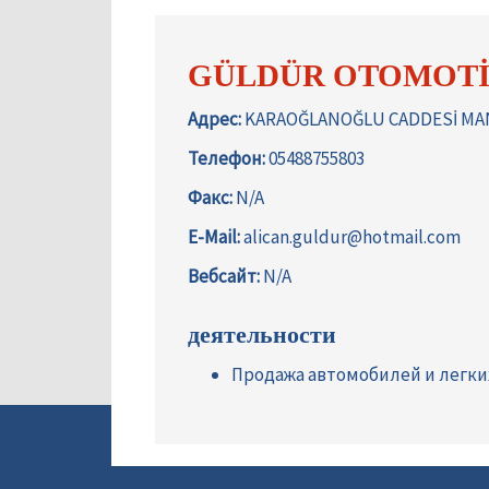
GÜLDÜR OTOMOTİV 
Адрес:
KARAOĞLANOĞLU CADDESİ MAN
Телефон:
05488755803
Факс:
N/A
E-Mail:
alican.guldur@hotmail.com
Вебсайт:
N/A
деятельности
Продажа автомобилей и легк