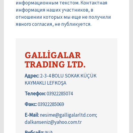
информационным текстом. Контактная
информация наших участников, в
отношении которых мы еще не получили
явного согласия, не публикуется.
GALLİGALAR
TRADING LTD.
Адрес:
2-3-4 BOLU SOKAK KÜÇÜK
KAYMAKLI LEFKOŞA
Телефон:
03922285074
Факс:
03922285069
E-Mail:
nesime@galligalarltd.com;
dalkanseniz@yahoo.com.tr
Вебсайт:
N/A