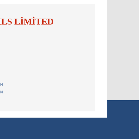
LS LİMİTED
ми
ми