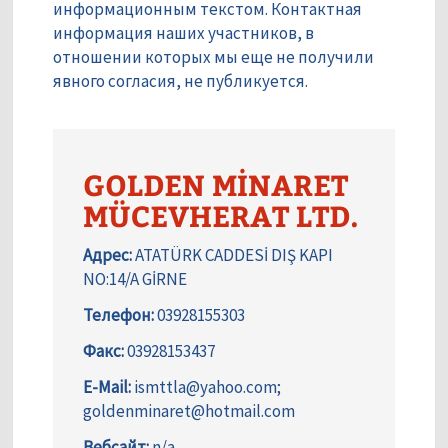
информационным текстом. Контактная
информация наших участников, в
отношении которых мы еще не получили
явного согласия, не публикуется.
GOLDEN MİNARET
MÜCEVHERAT LTD.
Адрес:
ATATÜRK CADDESİ DIŞ KAPI
NO:14/A GİRNE
Телефон:
03928155303
Факс:
03928153437
E-Mail:
ismttla@yahoo.com;
goldenminaret@hotmail.com
Вебсайт:
n/a