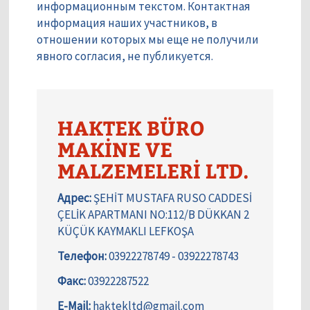
информационным текстом. Контактная
информация наших участников, в
отношении которых мы еще не получили
явного согласия, не публикуется.
HAKTEK BÜRO
MAKİNE VE
MALZEMELERİ LTD.
Адрес:
ŞEHİT MUSTAFA RUSO CADDESİ
ÇELİK APARTMANI NO:112/B DÜKKAN 2
KÜÇÜK KAYMAKLI LEFKOŞA
Телефон:
03922278749 - 03922278743
Факс:
03922287522
E-Mail:
haktekltd@gmail.com