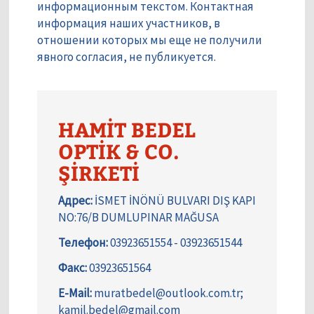
информационным текстом. Контактная
информация наших участников, в
отношении которых мы еще не получили
явного согласия, не публикуется.
HAMİT BEDEL
OPTİK & CO.
ŞİRKETİ
Адрес:
İSMET İNÖNÜ BULVARI DIŞ KAPI
NO:76/B DUMLUPINAR MAĞUSA
Телефон:
03923651554 - 03923651544
Факс:
03923651564
E-Mail:
muratbedel@outlook.com.tr;
kamil.bedel@gmail.com