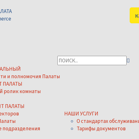
АЛАТА
к
merce
НАЛЬНЫЙ
ти и полномочия Палаты
Т ПАЛАТЫ
й ролик комнаты
Т ПАЛАТЫ
екторов
НАШИ УСЛУГИ
Палаты
О стандартах обслуживани
е подразделения
Тарифы документов