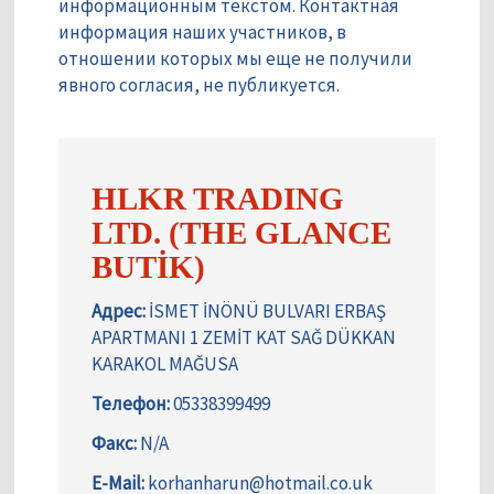
информационным текстом. Контактная
информация наших участников, в
отношении которых мы еще не получили
явного согласия, не публикуется.
HLKR TRADING
LTD. (THE GLANCE
BUTİK)
Адрес:
İSMET İNÖNÜ BULVARI ERBAŞ
APARTMANI 1 ZEMİT KAT SAĞ DÜKKAN
KARAKOL MAĞUSA
Телефон:
05338399499
Факс:
N/A
E-Mail:
korhanharun@hotmail.co.uk