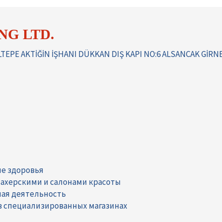
NG LTD.
EPE AKTİĞİN İŞHANI DÜKKAN DIŞ KAPI NO:6 ALSANCAK GİRN
не здоровья
ахерскими и салонами красоты
ая деятельность
в специализированных магазинах