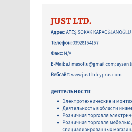
JUST LTD.
Адрес:
ATEŞ SOKAK KARAOĞLANOĞLU 
Телефон:
03928154157
Факс:
N/A
E-Mail:
a.limasollu@gmail.com; aysen
Вебсайт:
www.justltdcyprus.com
деятельности
Электротехнические и монта
Деятельность в области инже
Розничная торговля электри
Розничная торговля мебелью
специализированных магазин