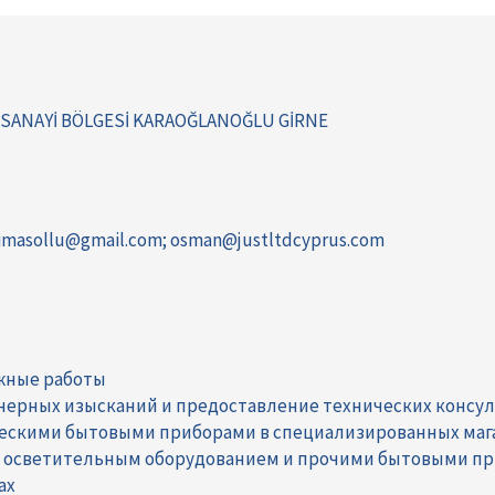
SANAYİ BÖLGESİ KARAOĞLANOĞLU GİRNE
.limasollu@gmail.com; osman@justltdcyprus.com
жные работы
нерных изысканий и предоставление технических консул
ческими бытовыми приборами в специализированных маг
, осветительным оборудованием и прочими бытовыми п
ах