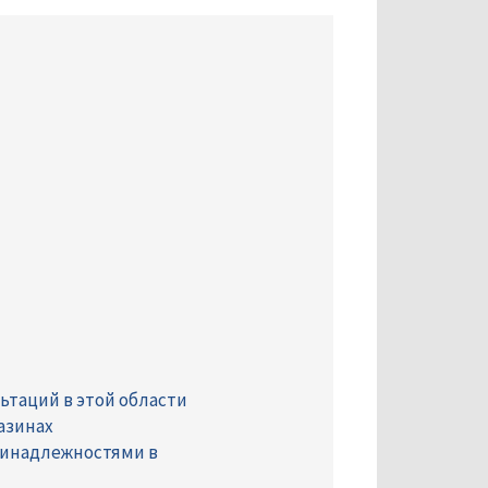
ьтаций в этой области
азинах
ринадлежностями в