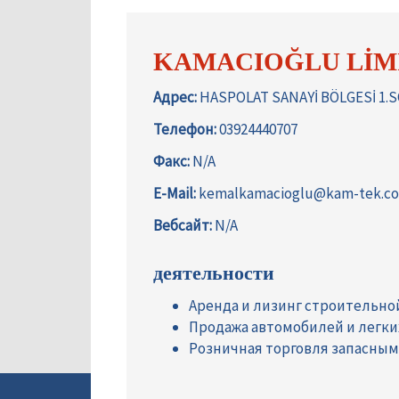
KAMACIOĞLU LİM
Адрес:
HASPOLAT SANAYİ BÖLGESİ 1.
Телефон:
03924440707
Факс:
N/A
E-Mail:
kemalkamacioglu@kam-tek.c
Вебсайт:
N/A
деятельности
Аренда и лизинг строительно
Продажа автомобилей и легк
Розничная торговля запасны