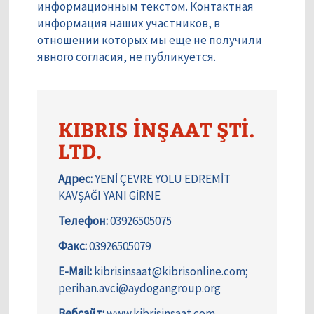
информационным текстом. Контактная
информация наших участников, в
отношении которых мы еще не получили
явного согласия, не публикуется.
KIBRIS İNŞAAT ŞTİ.
LTD.
Адрес:
YENİ ÇEVRE YOLU EDREMİT
KAVŞAĞI YANI GİRNE
Телефон:
03926505075
Факс:
03926505079
E-Mail:
kibrisinsaat@kibrisonline.com;
perihan.avci@aydogangroup.org
Вебсайт:
www.kibrisinsaat.com