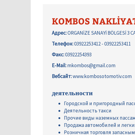
KOMBOS NAKLİYAT 
Адрес:
ORGANİZE SANAYİ BÖLGESİ 3 
Телефон:
03922253412 - 03922253411
Факс:
03922254393
E-Mail:
mkombos@gmail.com
Вебсайт:
www.kombosotomotiv.com
деятельности
Городской и пригородный па
Деятельность такси
Прочие виды наземных пассаж
Продажа автомобилей и легк
Розничная торговля запасны