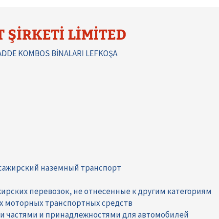
ŞİRKETİ LİMİTED
CADDE KOMBOS BİNALARI LEFKOŞA
ссажирский наземный транспорт
ирских перевозок, не отнесенные к другим категориям
их моторных транспортных средств
ми частями и принадлежностями для автомобилей