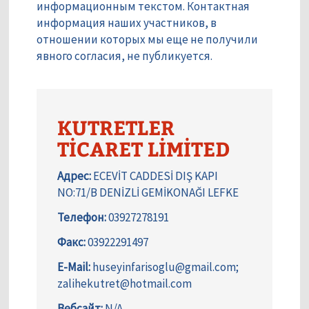
информационным текстом. Контактная
информация наших участников, в
отношении которых мы еще не получили
явного согласия, не публикуется.
KUTRETLER
TİCARET LİMİTED
Адрес:
ECEVİT CADDESİ DIŞ KAPI
NO:71/B DENİZLİ GEMİKONAĞI LEFKE
Телефон:
03927278191
Факс:
03922291497
E-Mail:
huseyinfarisoglu@gmail.com;
zalihekutret@hotmail.com
Вебсайт:
N/A