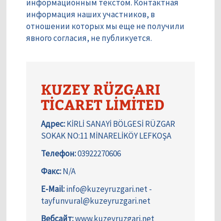
информационным текстом. Контактная
информация наших участников, в
отношении которых мы еще не получили
явного согласия, не публикуется.
KUZEY RÜZGARI
TİCARET LİMİTED
Адрес:
KİRLİ SANAYİ BÖLGESİ RÜZGAR
SOKAK NO:11 MİNARELİKÖY LEFKOŞA
Телефон:
03922270606
Факс:
N/A
E-Mail:
info@kuzeyruzgari.net -
tayfunvural@kuzeyruzgari.net
Вебсайт:
www.kuzeyruzgari.net