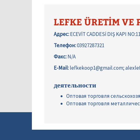
LEFKE ÜRETİM VE
Адрес:
ECEVİT CADDESİ DIŞ KAPI NO:1
Телефон:
03927287321
Факс:
N/A
E-Mail:
lefkekoop1@gmail.com; alexl
деятельности
Оптовая торговля сельскохоз
Оптовая торговля металличе