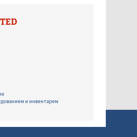
İTED
ми
удованием и инвентарем