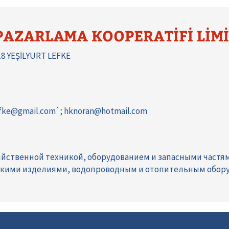
 PAZARLAMA KOOPERATİFİ LİM
18 YEŞİLYURT LEFKE
efke@gmail.com`; hknoran@hotmail.com
яйственной техникой, оборудованием и запасными частя
скими изделиями, водопроводным и отопительным обор