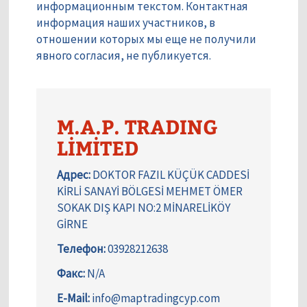
информационным текстом. Контактная
информация наших участников, в
отношении которых мы еще не получили
явного согласия, не публикуется.
M.A.P. TRADING
LİMİTED
Адрес:
DOKTOR FAZIL KÜÇÜK CADDESİ
KİRLİ SANAYİ BÖLGESİ MEHMET ÖMER
SOKAK DIŞ KAPI NO:2 MİNARELİKÖY
GİRNE
Телефон:
03928212638
Факс:
N/A
E-Mail:
info@maptradingcyp.com