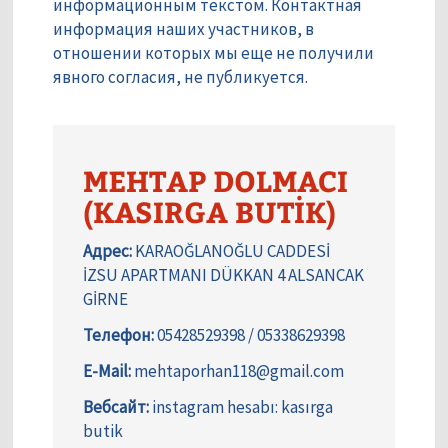
информационным текстом. Контактная
информация наших участников, в
отношении которых мы еще не получили
явного согласия, не публикуется.
MEHTAP DOLMACI
(KASIRGA BUTİK)
Адрес:
KARAOĞLANOĞLU CADDESİ
İZSU APARTMANI DÜKKAN 4 ALSANCAK
GİRNE
Телефон:
05428529398 / 05338629398
E-Mail:
mehtaporhan118@gmail.com
Вебсайт:
instagram hesabı: kasırga
butik