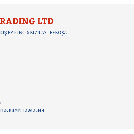
RADING LTD
IŞ KAPI NO:6 KIZILAY LEFKOŞA
я
ическими товарами