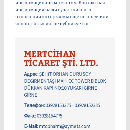
информационным текстом. Контактная
информация наших участников, в
отношении которых мы еще не получили
явного согласия, не публикуется.
MERTCİHAN
TİCARET ŞTİ. LTD.
Адрес:
ŞEHİT ORHAN DURUSOY
DEĞİRMENTAŞI MAH. CC TOWER B BLOK
DÜKKAN KAPI NO:10 YUKARI GİRNE
GİRNE
Телефон:
03928153375 - 03928152335
Факс:
03928154775
E-Mail:
mtcpharm@aymets.com