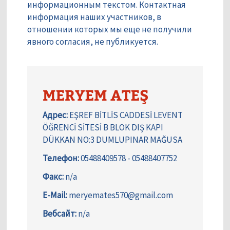
информационным текстом. Контактная
информация наших участников, в
отношении которых мы еще не получили
явного согласия, не публикуется.
MERYEM ATEŞ
Адрес:
EŞREF BİTLİS CADDESİ LEVENT
ÖĞRENCİ SİTESİ B BLOK DIŞ KAPI
DÜKKAN NO:3 DUMLUPINAR MAĞUSA
Телефон:
05488409578 - 05488407752
Факс:
n/a
E-Mail:
meryemates570@gmail.com
Вебсайт:
n/a