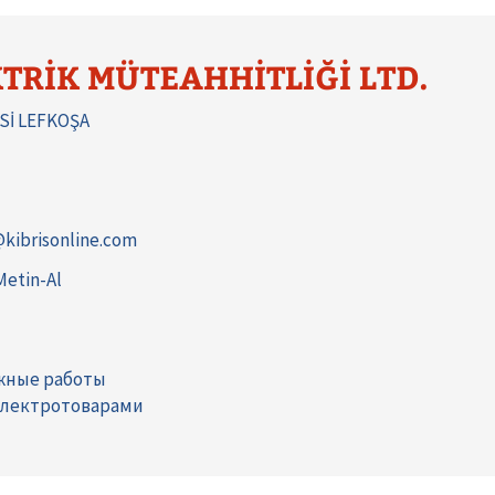
KTRİK MÜTEAHHİTLİĞİ LTD.
Sİ LEFKOŞA
i@kibrisonline.com
etin-Al
жные работы
электротоварами