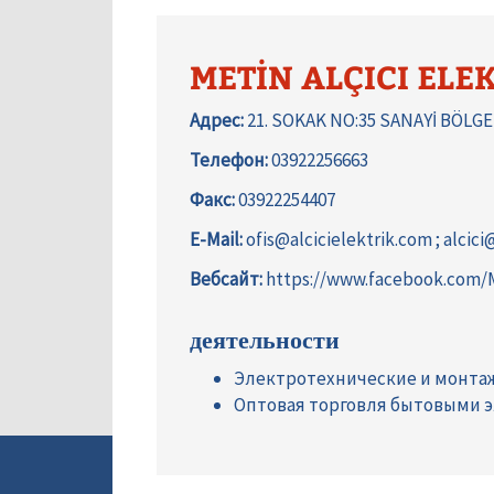
METİN ALÇICI ELE
Адрес:
21. SOKAK NO:35 SANAYİ BÖLGE
Телефон:
03922256663
Факс:
03922254407
E-Mail:
ofis@alcicielektrik.com ; alcic
Вебсайт:
https://www.facebook.com/M
деятельности
Электротехнические и монта
Оптовая торговля бытовыми 